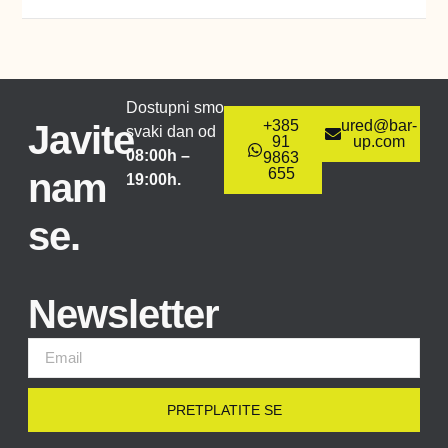
Dostupni smo
+385
ured@bar-
Javite
svaki dan od
91
up.com
08:00h –
9863
655
nam
19:00h.
se.
Newsletter
PRETPLATITE SE