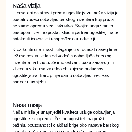
Naša vizija
Utemeljeni na strasti prema ugostiteljstvu, naša vizija je
postati vodeći dobavljač barskog inventara koji pruža
ne samo opremu već i iskustvo. Svojim angažiranim
pristupom, želimo postati ključni partner ugostiteljima te
potaknuti inovacije i unapređenja u industriji.
Kroz kontinuirani rast i ulaganje u stručnost našeg tima,
težimo postati jedan od vodećih dobavljača barskog
inventara na tržištu. Želimo ostvariti bazu zadovoljnih
klijenata s kojima zajedno oblikujemo budućnost
ugostiteljstva. BarUp nije samo dobavljač, već vaš
partner u uspjehu.
Naša misija
Naša misija je unaprijediti kvalitetu usluge dobavljanja
ugostiteljske opreme. Želimo ugostiteljima pružiti
pažnju, pouzdanost i olakšati brige oko nabave barskog
inventara. Kroz ostvarenu suradnju želimo izgraditi