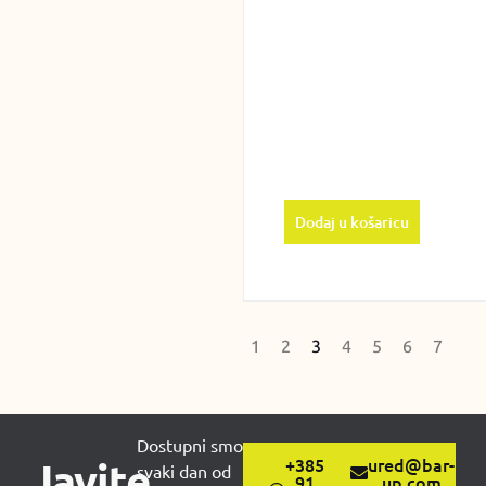
Dodaj u košaricu
1
2
3
4
5
6
7
Dostupni smo
Javite
+385
ured@bar-
svaki dan od
91
up.com