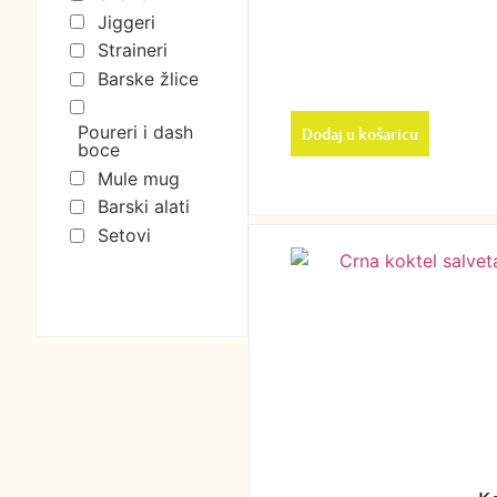
Jiggeri
Straineri
Barske žlice
Poureri i dash
Dodaj u košaricu
boce
Mule mug
Barski alati
Setovi