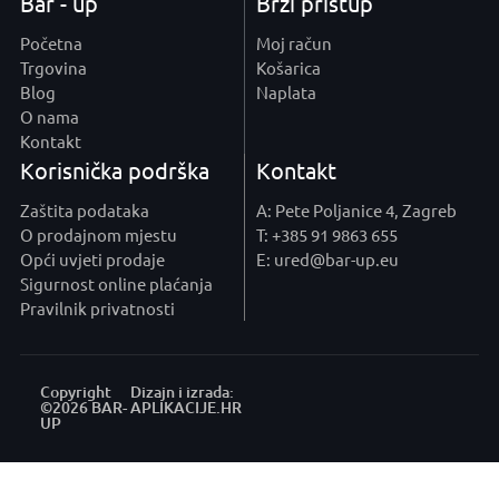
Bar - up
Brzi pristup
Početna
Moj račun
Trgovina
Košarica
Blog
Naplata
O nama
Kontakt
Korisnička podrška
Kontakt
Zaštita podataka
A: Pete Poljanice 4, Zagreb
O prodajnom mjestu
T: +385 91 9863 655
Opći uvjeti prodaje
E: ured@bar-up.eu
Sigurnost online plaćanja
Pravilnik privatnosti
Copyright
Dizajn i izrada:
©2026 BAR-
APLIKACIJE
.HR
UP