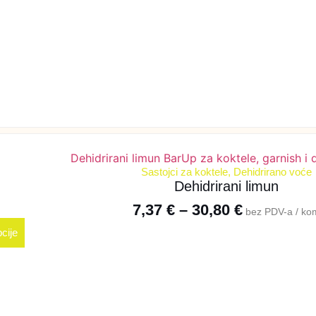
Sastojci za koktele
,
Dehidrirano voće
Dehidrirani limun
7,37
€
–
30,80
€
bez PDV-a / ko
cije