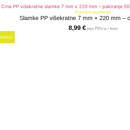
Potrošni asortiman
Slamke PP višekratne 7 mm × 220 mm – c
8,99
€
bez PDV-a / kom
šaricu