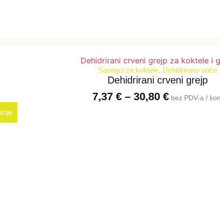
Sastojci za koktele
,
Dehidrirano voće
Dehidrirani crveni grejp
7,37
€
–
30,80
€
bez PDV-a / ko
cije