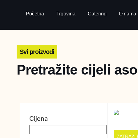
Početna
Trgovina
Catering
O nama
Svi proizvodi
Pretražite cijeli as
Cijena
ZATRAŽI