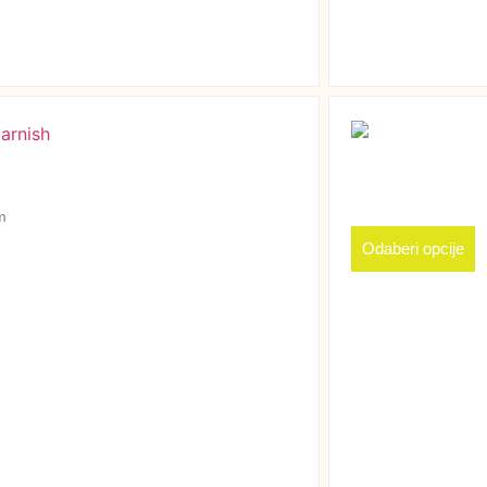
m
Odaberi opcije