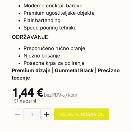
Moderne cocktail barove
Premium ugostiteljske objekte
Flair bartending
Speed pouring tehniku
ODRŽAVANJE:
Preporučeno ručno pranje
Nježno brisanje
Posebna krpa za poliranje
Premium dizajn | Gunmetal Black | Precizno
točenje
1,44
€
bez PDV-a / kom
191 na zalihi
DODAJ U KOŠARICU