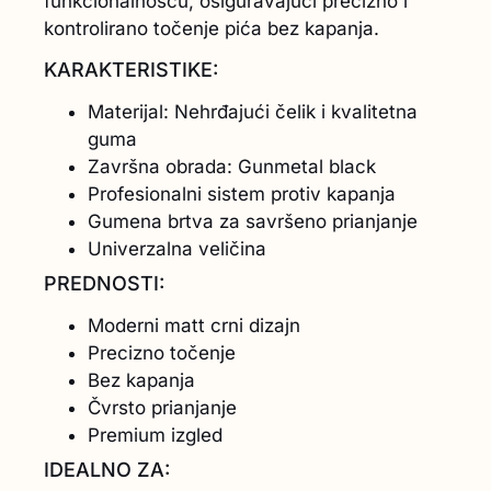
funkcionalnošću, osiguravajući precizno i
kontrolirano točenje pića bez kapanja.
KARAKTERISTIKE:
Materijal: Nehrđajući čelik i kvalitetna
guma
Završna obrada: Gunmetal black
Profesionalni sistem protiv kapanja
Gumena brtva za savršeno prianjanje
Univerzalna veličina
PREDNOSTI:
Moderni matt crni dizajn
Precizno točenje
Bez kapanja
Čvrsto prianjanje
Premium izgled
IDEALNO ZA: