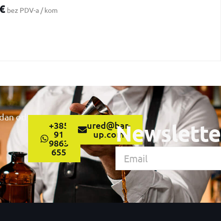
€
bez PDV-a / kom
 dan od
+385
ured@bar-
Newslette
91
up.com
9863
655