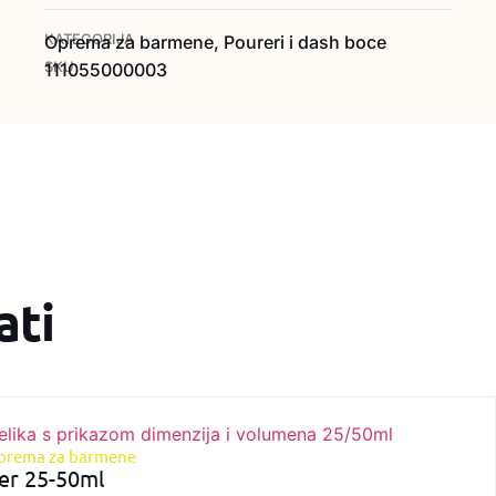
KATEGORIJA
Oprema za barmene
,
Poureri i dash boce
SKU
111055000003
ati
prema za barmene
er 25-50ml