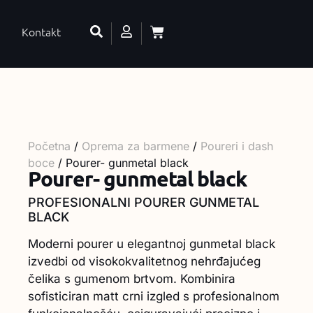
Kontakt
Početna
/
Oprema za barmene
/
Poureri i dash
boce
/ Pourer- gunmetal black
Pourer- gunmetal black
PROFESIONALNI POURER GUNMETAL
BLACK
Moderni pourer u elegantnoj gunmetal black
izvedbi od visokokvalitetnog nehrđajućeg
čelika s gumenom brtvom. Kombinira
sofisticiran matt crni izgled s profesionalnom