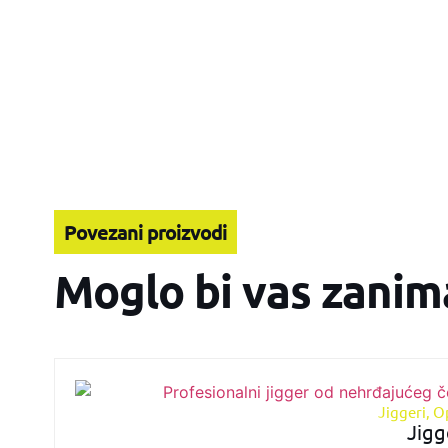
Povezani proizvodi
Moglo bi vas zanim
Jiggeri
,
O
Jigg