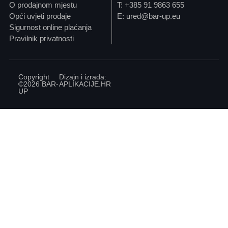
O prodajnom mjestu
T: +385 91 9863 655
Opći uvjeti prodaje
E: ured@bar-up.eu
Sigurnost online plaćanja
Pravilnik privatnosti
Copyright
Dizajn i izrada:
©2026 BAR-
APLIKACIJE
.HR
UP