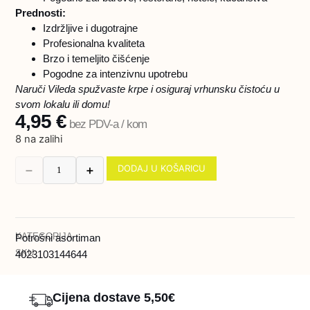
Prednosti:
Izdržljive i dugotrajne
Profesionalna kvaliteta
Brzo i temeljito čišćenje
Pogodne za intenzivnu upotrebu
Naruči Vileda spužvaste krpe i osiguraj vrhunsku čistoću u
svom lokalu ili domu!
4,95
€
bez PDV-a / kom
8 na zalihi
DODAJ U KOŠARICU
➖
➕
KATEGORIJA
Potrošni asortiman
SKU
4023103144644
Cijena dostave 5,50€