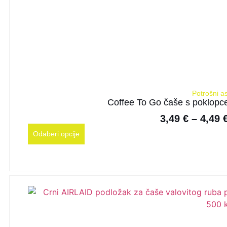
Potrošni a
Coffee To Go čaše s poklopce
3,49
€
–
4,49
Odaberi opcije