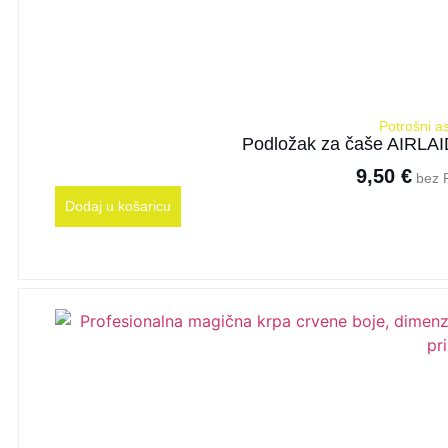
Potrošni a
Podložak za čaše AIRLAI
9,50
€
bez 
Dodaj u košaricu