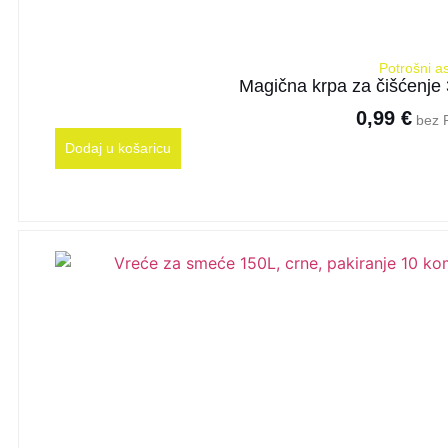
Potrošni a
Magična krpa za čišćenje
0,99
€
bez 
Dodaj u košaricu