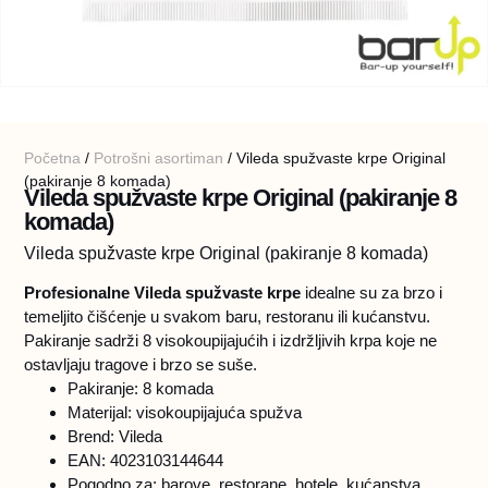
Početna
/
Potrošni asortiman
/ Vileda spužvaste krpe Original
(pakiranje 8 komada)
Vileda spužvaste krpe Original (pakiranje 8
komada)
Vileda spužvaste krpe Original (pakiranje 8 komada)
Profesionalne Vileda spužvaste krpe
idealne su za brzo i
temeljito čišćenje u svakom baru, restoranu ili kućanstvu.
Pakiranje sadrži 8 visokoupijajućih i izdržljivih krpa koje ne
ostavljaju tragove i brzo se suše.
Pakiranje: 8 komada
Materijal: visokoupijajuća spužva
Brend: Vileda
EAN: 4023103144644
Pogodno za: barove, restorane, hotele, kućanstva