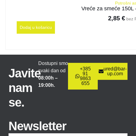
Potrošni a
Vreće za smeće 150L 
2,85
€
bez 
Dodaj u košaricu
Dostupni smo
+385
ured@bar-
Javite
svaki dan od
91
up.com
08:00h –
9863
655
nam
19:00h.
se.
Newsletter