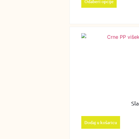
Odaberi opcije
Sl
Dodaj u košaricu