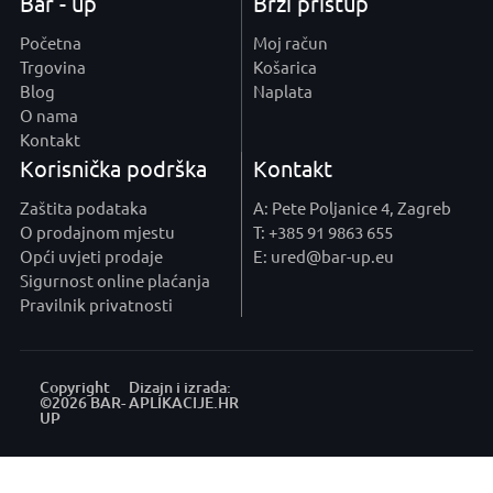
Bar - up
Brzi pristup
Početna
Moj račun
Trgovina
Košarica
Blog
Naplata
O nama
Kontakt
Korisnička podrška
Kontakt
Zaštita podataka
A: Pete Poljanice 4, Zagreb
O prodajnom mjestu
T: +385 91 9863 655
Opći uvjeti prodaje
E: ured@bar-up.eu
Sigurnost online plaćanja
Pravilnik privatnosti
Copyright
Dizajn i izrada:
©2026 BAR-
APLIKACIJE
.HR
UP