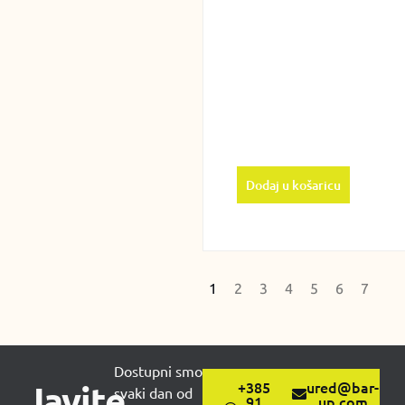
Dodaj u košaricu
1
2
3
4
5
6
7
Dostupni smo
Javite
+385
ured@bar-
svaki dan od
91
up.com