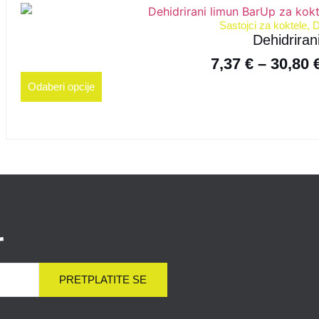
Sastojci za koktele
,
D
Dehidriran
7,37
€
–
30,80
Odaberi opcije
r
PRETPLATITE SE