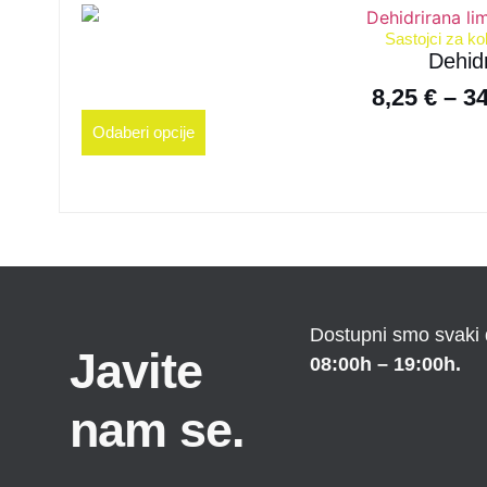
Sastojci za ko
Dehidr
8,25
€
–
3
Odaberi opcije
Dostupni smo svaki
Javite
08:00h – 19:00h.
nam se.