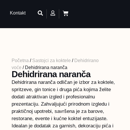
Kontakt
Početna
/
Sastojci za koktele
/
Dehidrirano
voće
/ Dehidrirana naranča
Dehidrirana naranča
Dehidrirana naranča odličan je izbor za koktele,
spritzeve, gin tonice i druga pića kojima želite
dodati atraktivan izgled i profesionalnu
prezentaciju. Zahvaljujući prirodnom izgledu i
praktičnoj upotrebi, savršena je za barove,
restorane, evente i kućne koktel entuzijaste.
Idealan je dodatak za garnish, dekoraciju pića i