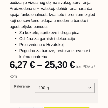
podizanje vizualnog dojma svakog serviranja.
Proizvedena u Hrvatskoj, dehidrirana naranča
spaja funkcionalnost, kvalitetu i premium izgled
koji se savršeno uklapa u modernu barsku i
ugostiteljsku ponudu.
Za koktele, spritzeve i druga pića
Odlična za garnish i dekoraciju
Proizvedeno u Hrvatskoj
Pogodno za barove, restorane, evente i
kućnu upotrebu
6,27
€
–
25,30
€
bez PDV-a /
kom
Pakiranje