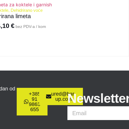
ktele
,
Dehidrirano voće
irana limeta
4,10
€
bez PDV-a / kom
 dan od
+385
ured@bar-
Newslette
91
up.com
9863
655