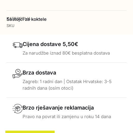
KATEGORIJA
Sastojci za koktele
SKU
Cijena dostave 5,50€
Za narudžbe iznad 80€ besplatna dostava
Brza dostava
Zagreb: 1 radni dan | Ostatak Hrvatske: 3-5
radnih dana (osim otoci)
Brzo rješavanje reklamacija
Pravo na povrat ili zamjenu u roku 14 dana