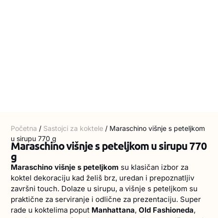
Početna
/
Sastojci za koktele
/ Maraschino višnje s peteljkom
u sirupu 770 g
Maraschino višnje s peteljkom u sirupu 770
g
Maraschino višnje s peteljkom
su klasičan izbor za
koktel dekoraciju kad želiš brz, uredan i prepoznatljiv
završni touch. Dolaze u sirupu, a višnje s peteljkom su
praktične za serviranje i odlične za prezentaciju. Super
rade u koktelima poput
Manhattana
,
Old Fashioneda
,