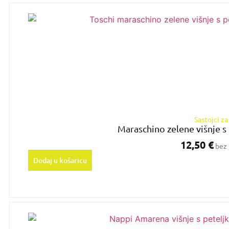
Sastojci z
Maraschino zelene višnje s
12,50
€
bez 
Dodaj u košaricu