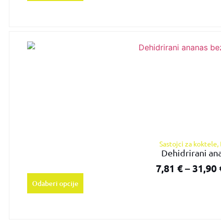
Sastojci za koktele
,
Dehidrirani an
7,81
€
–
31,90
Odaberi opcije