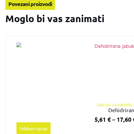
Povezani proizvodi
Moglo bi vas zanimati
Sastojci za koktele
,
Dehidriran
5,61
€
–
17,60
Odaberi opcije