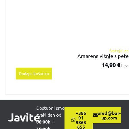
Sastojci z
Amarena višnje s pete
14,90
€
bez 
Dodaj u košaricu
Dostupni smo
Javite
+385
ured@bar-
svaki dan od
91
up.com
08:00h –
9863
655
19:00h.