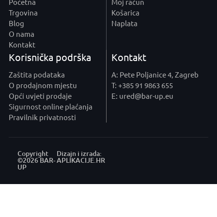
Početna
Moj račun
Trgovina
Košarica
Blog
Naplata
O nama
Kontakt
Korisnička podrška
Kontakt
Zaštita podataka
A: Pete Poljanice 4, Zagreb
O prodajnom mjestu
T: +385 91 9863 655
Opći uvjeti prodaje
E: ured@bar-up.eu
Sigurnost online plaćanja
Pravilnik privatnosti
Copyright
Dizajn i izrada:
©2026 BAR-
APLIKACIJE
.HR
UP