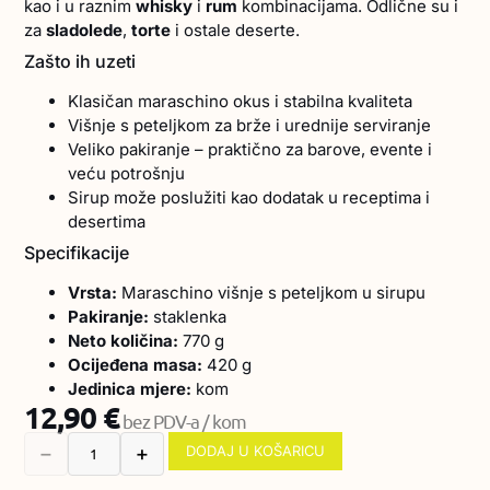
kao i u raznim
whisky
i
rum
kombinacijama. Odlične su i
za
sladolede
,
torte
i ostale deserte.
Zašto ih uzeti
Klasičan maraschino okus i stabilna kvaliteta
Višnje s peteljkom za brže i urednije serviranje
Veliko pakiranje – praktično za barove, evente i
veću potrošnju
Sirup može poslužiti kao dodatak u receptima i
desertima
Specifikacije
Vrsta:
Maraschino višnje s peteljkom u sirupu
Pakiranje:
staklenka
Neto količina:
770 g
Ocijeđena masa:
420 g
Jedinica mjere:
kom
12,90
€
bez PDV-a / kom
DODAJ U KOŠARICU
➖
➕