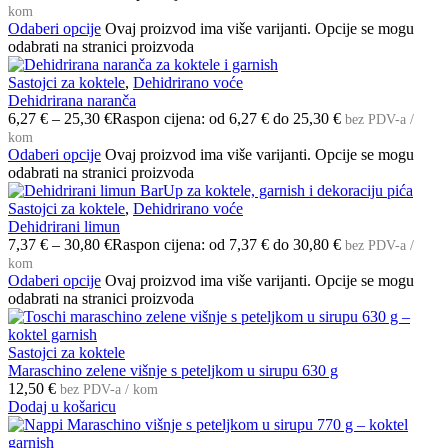
kom
Odaberi opcije
Ovaj proizvod ima više varijanti. Opcije se mogu
odabrati na stranici proizvoda
Sastojci za koktele
,
Dehidrirano voće
Dehidrirana naranča
6,27
€
–
25,30
€
Raspon cijena: od 6,27 € do 25,30 €
bez PDV-a /
kom
Odaberi opcije
Ovaj proizvod ima više varijanti. Opcije se mogu
odabrati na stranici proizvoda
Sastojci za koktele
,
Dehidrirano voće
Dehidrirani limun
7,37
€
–
30,80
€
Raspon cijena: od 7,37 € do 30,80 €
bez PDV-a /
kom
Odaberi opcije
Ovaj proizvod ima više varijanti. Opcije se mogu
odabrati na stranici proizvoda
Sastojci za koktele
Maraschino zelene višnje s peteljkom u sirupu 630 g
12,50
€
bez PDV-a / kom
Dodaj u košaricu