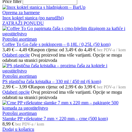
Price filter
Oprema za barmene
Inox koktel stanica (po narudžbi)
ZATRAŽI PONUDU
Potrošni asortiman
Coffee To Go čaše s poklopcem – 0,18L / 0,25L (50 kom)
3,49
€
–
4,49
€
Raspon cijena: od 3,49 € do 4,49 €
bez PDV-a / kom
Odaberi opcije
Ovaj proizvod ima više varijanti. Opcije se mogu
odabrati na stranici proizvoda
Potrošni asortiman
PS plastična čaša kristalka – 330 ml / 450 ml (6 kom)
2,99
€
–
3,99
€
Raspon cijena: od 2,99 € do 3,99 €
bez PDV-a / kom
Odaberi opcije
Ovaj proizvod ima više varijanti. Opcije se mogu
odabrati na stranici proizvoda
Potrošni asortiman
Slamke PP višekratne 7 mm × 220 mm – crne (500 kom)
8,99
€
bez PDV-a / kom
Dodaj u košaricu