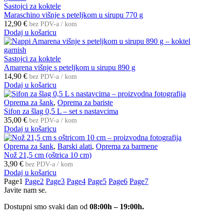
Sastojci za koktele
Maraschino višnje s peteljkom u sirupu 770 g
12,90
€
bez PDV-a / kom
Dodaj u košaricu
Sastojci za koktele
Amarena višnje s peteljkom u sirupu 890 g
14,90
€
bez PDV-a / kom
Dodaj u košaricu
Oprema za šank
,
Oprema za bariste
Sifon za šlag 0,5 L – set s nastavcima
35,00
€
bez PDV-a / kom
Dodaj u košaricu
Oprema za šank
,
Barski alati
,
Oprema za barmene
Nož 21,5 cm (oštrica 10 cm)
3,90
€
bez PDV-a / kom
Dodaj u košaricu
Page
1
Page
2
Page
3
Page
4
Page
5
Page
6
Page
7
Javite nam se.
Dostupni smo svaki dan od
08:00h – 19:00h.