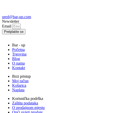
ured@bar-up.com
Newsletter
Email
Pretplatite se
Bar - up
Početna
Trgovina
Blog
O nama
Kontakt
Brzi pristup
Moj račun
Košarica
Naplata
Korisnička podrška
Zaštita podataka
O prodajnom mjestu
Opći uvjeti prodaje