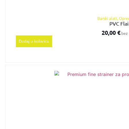
Barski alati
,
Opre
PVC Flai
20,00
€
bez 
Dodaj u košaricu