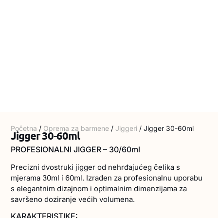
Početna
/
Oprema za barmene
/
Jiggeri
/ Jigger 30-60ml
Jigger 30-60ml
PROFESIONALNI JIGGER – 30/60ml
Precizni dvostruki jigger od nehrđajućeg čelika s
mjerama 30ml i 60ml. Izrađen za profesionalnu uporabu
s elegantnim dizajnom i optimalnim dimenzijama za
savršeno doziranje većih volumena.
KARAKTERISTIKE: