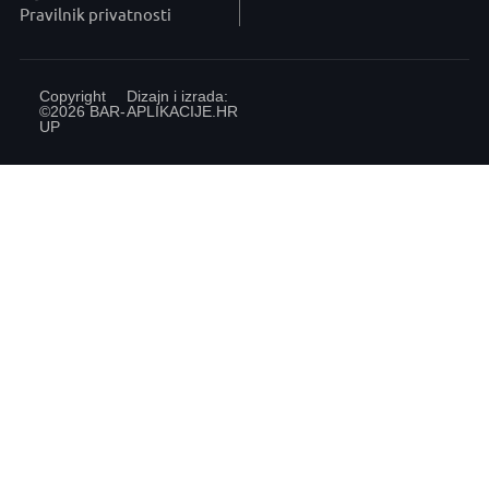
Pravilnik privatnosti
Copyright
Dizajn i izrada:
©2026 BAR-
APLIKACIJE
.HR
UP