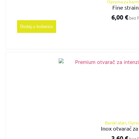
Oprema za bar
Fine strain
6,00
€
bez 
Dodaj u košaricu
Barski alati
,
Opre
Inox otvarač za
3,60
€
bez 