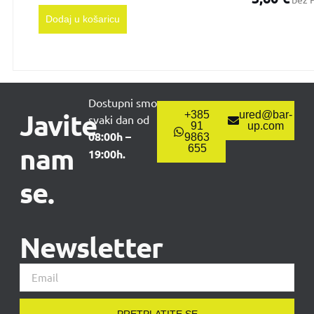
Dodaj u košaricu
Dostupni smo
Javite
+385
ured@bar-
svaki dan od
91
up.com
08:00h –
9863
nam
655
19:00h.
se.
Newsletter