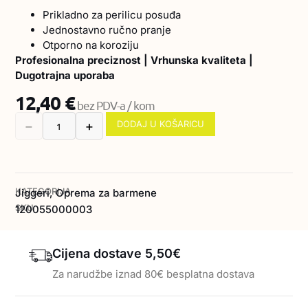
Prikladno za perilicu posuđa
Jednostavno ručno pranje
Otporno na koroziju
Profesionalna preciznost | Vrhunska kvaliteta |
Dugotrajna uporaba
12,40
€
bez PDV-a / kom
DODAJ U KOŠARICU
➖
➕
KATEGORIJA
Jiggeri
,
Oprema za barmene
SKU
120055000003
Cijena dostave 5,50€
Za narudžbe iznad 80€ besplatna dostava