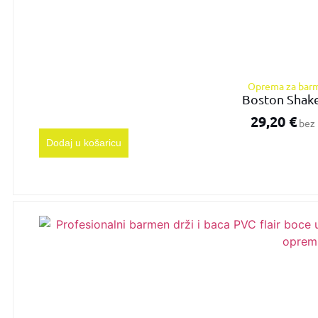
Oprema za bar
Boston Shake
29,20
€
bez 
Dodaj u košaricu