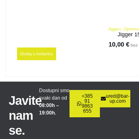
Jiggeri
,
Oprema
Jigger 1
10,00
€
bez 
Dodaj u košaricu
Dostupni smo
+385
ured@bar-
Javite
svaki dan od
91
up.com
08:00h –
9863
655
nam
19:00h.
se.