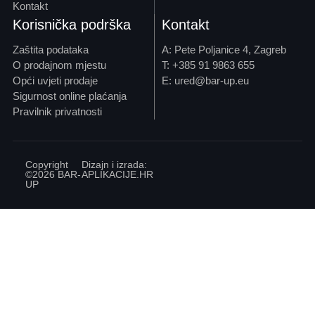
Kontakt
Korisnička podrška
Kontakt
Zaštita podataka
A: Pete Poljanice 4, Zagreb
O prodajnom mjestu
T: +385 91 9863 655
Opći uvjeti prodaje
E: ured@bar-up.eu
Sigurnost online plaćanja
Pravilnik privatnosti
Copyright
Dizajn i izrada:
©2026 BAR-
APLIKACIJE
.HR
UP