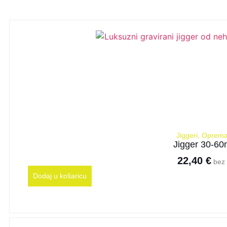
Jiggeri
,
Oprema
Jigger 30-60m
22,40
€
bez 
Dodaj u košaricu