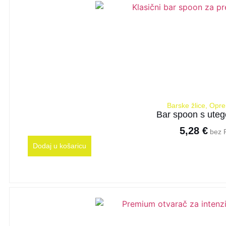
Barske žlice
,
Opre
Bar spoon s uteg
5,28
€
bez 
Dodaj u košaricu