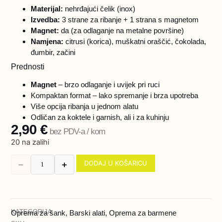
Materijal:
nehrđajući čelik (inox)
Izvedba:
3 strane za ribanje + 1 strana s magnetom
Magnet:
da (za odlaganje na metalne površine)
Namjena:
citrusi (korica), muškatni oraščić, čokolada,
đumbir, začini
Prednosti
Magnet
– brzo odlaganje i uvijek pri ruci
Kompaktan format – lako spremanje i brza upotreba
Više opcija ribanja u jednom alatu
Odličan za koktele i garnish, ali i za kuhinju
2,90
€
bez PDV-a / kom
20 na zalihi
DODAJ U KOŠARICU
➖
➕
KATEGORIJA
Oprema za šank
,
Barski alati
,
Oprema za barmene