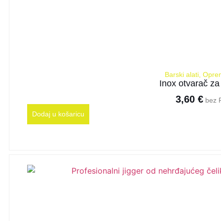
Barski alati
,
Opre
Inox otvarač za
3,60
€
bez 
Dodaj u košaricu