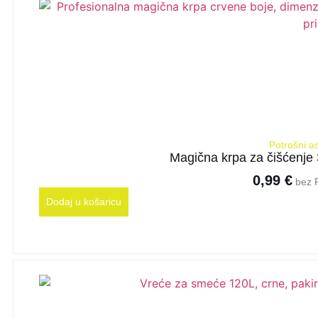
Potrošni a
Magična krpa za čišćenje
0,99
€
bez 
Dodaj u košaricu