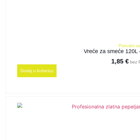
Potrošni a
Vreće za smeće 120L 
1,85
€
bez 
Dodaj u košaricu