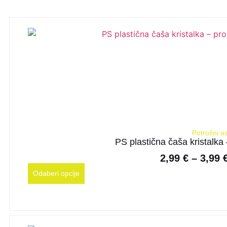
Potrošni a
PS plastična čaša kristalka
2,99
€
–
3,99
Odaberi opcije