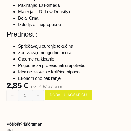
Pakiranje: 10 komada
Materijal: LD (Low Density)
Boja: Crna
Izdržljive i nepropusne
Prednosti:
Sprječavaju curenje tekućina
Zadržavaju neugodne mirise
Otporne na kidanje
Pogodne za profesionalnu upotrebu
Idealne za velike količine otpada
Ekonomično pakiranje
2,85
€
bez PDV-a / kom
DODAJ U KOŠARICU
➖
➕
KATEGORIJA
Potrošni asortiman
SKU