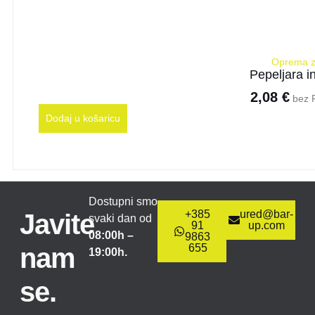
Oprema z
Pepeljara i
2,08
€
bez 
Dodaj u košaricu
Dostupni smo
+385
ured@bar-
Javite
svaki dan od
91
up.com
08:00h –
9863
655
nam
19:00h.
se.