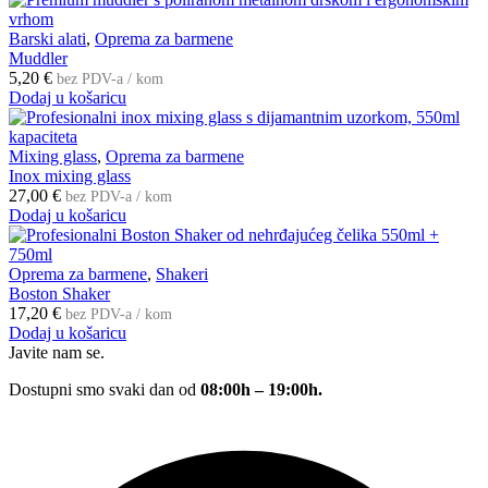
Barski alati
,
Oprema za barmene
Muddler
5,20
€
bez PDV-a / kom
Dodaj u košaricu
Mixing glass
,
Oprema za barmene
Inox mixing glass
27,00
€
bez PDV-a / kom
Dodaj u košaricu
Oprema za barmene
,
Shakeri
Boston Shaker
17,20
€
bez PDV-a / kom
Dodaj u košaricu
Javite nam se.
Dostupni smo svaki dan od
08:00h – 19:00h.