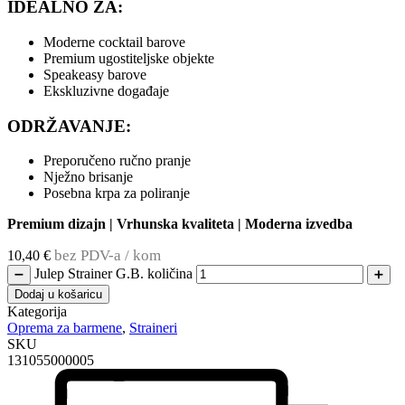
IDEALNO ZA:
Moderne cocktail barove
Premium ugostiteljske objekte
Speakeasy barove
Ekskluzivne događaje
ODRŽAVANJE:
Preporučeno ručno pranje
Nježno brisanje
Posebna krpa za poliranje
Premium dizajn | Vrhunska kvaliteta | Moderna izvedba
bez PDV-a / kom
10,40
€
Julep Strainer G.B. količina
➖
➕
Dodaj u košaricu
Kategorija
Oprema za barmene
,
Straineri
SKU
131055000005