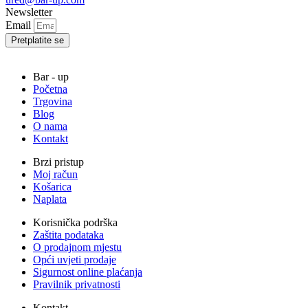
Newsletter
Email
Pretplatite se
Bar - up
Početna
Trgovina
Blog
O nama
Kontakt
Brzi pristup
Moj račun
Košarica
Naplata
Korisnička podrška
Zaštita podataka
O prodajnom mjestu
Opći uvjeti prodaje
Sigurnost online plaćanja
Pravilnik privatnosti
Kontakt