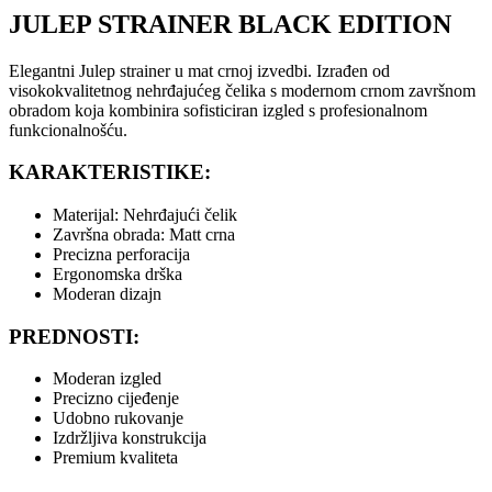
JULEP STRAINER BLACK EDITION
Elegantni Julep strainer u mat crnoj izvedbi. Izrađen od
visokokvalitetnog nehrđajućeg čelika s modernom crnom završnom
obradom koja kombinira sofisticiran izgled s profesionalnom
funkcionalnošću.
KARAKTERISTIKE:
Materijal: Nehrđajući čelik
Završna obrada: Matt crna
Precizna perforacija
Ergonomska drška
Moderan dizajn
PREDNOSTI:
Moderan izgled
Precizno cijeđenje
Udobno rukovanje
Izdržljiva konstrukcija
Premium kvaliteta