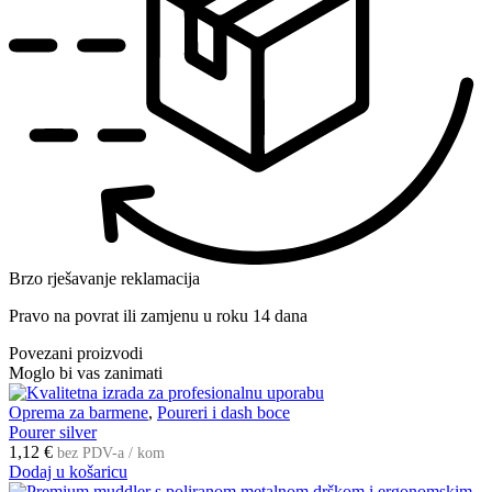
Brzo rješavanje reklamacija
Pravo na povrat ili zamjenu u roku 14 dana
Povezani proizvodi
Moglo bi vas zanimati
Oprema za barmene
,
Poureri i dash boce
Pourer silver
1,12
€
bez PDV-a / kom
Dodaj u košaricu