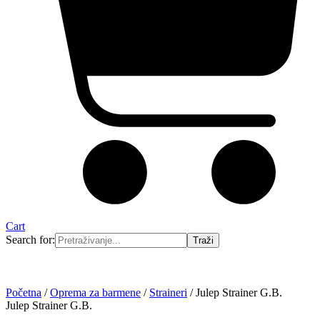
Cart
Search for:
Početna
/
Oprema za barmene
/
Straineri
/ Julep Strainer G.B.
Julep Strainer G.B.