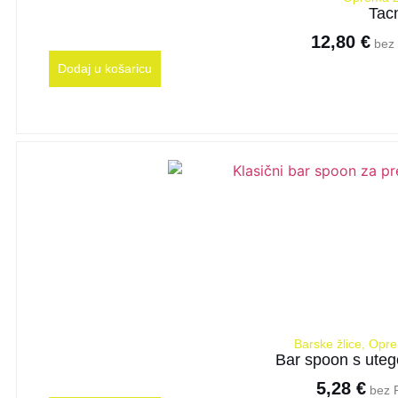
Tac
12,80
€
bez 
Dodaj u košaricu
Barske žlice
,
Opre
Bar spoon s uteg
5,28
€
bez 