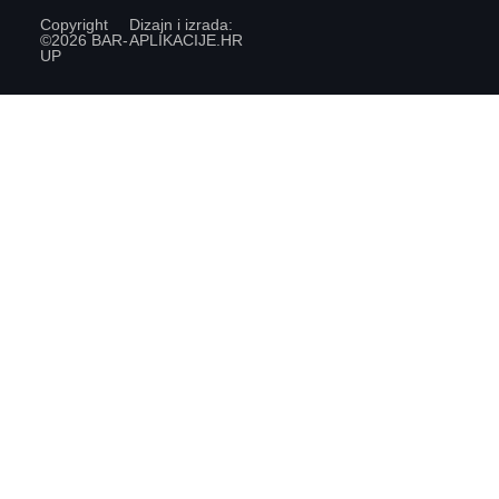
Copyright
Dizajn i izrada:
©2026 BAR-
APLIKACIJE
.HR
UP