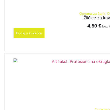
Oprema za šank
,
O
Žličice za kav
4,50
€
bez 
Dodaj u košaricu
Oprema z