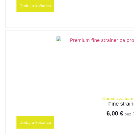
Dodaj u košaricu
Oprema za bar
Fine strain
6,00
€
bez 
Dodaj u košaricu