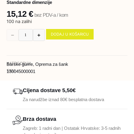
Standardne dimenzije
15,12
€
bez PDV-a / kom
100 na zalihi
DODAJ U KOŠARICU
➖
➕
KATEGORIJA
Barske gume
,
Oprema za šank
SKU
130045000001
Cijena dostave 5,50€
Za narudžbe iznad 80€ besplatna dostava
Brza dostava
Zagreb: 1 radni dan | Ostatak Hrvatske: 3-5 radnih