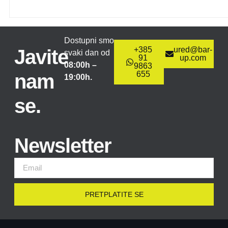
Dostupni smo
+385
ured@bar-
Javite
svaki dan od
91
up.com
08:00h –
9863
655
nam
19:00h.
se.
Newsletter
PRETPLATITE SE