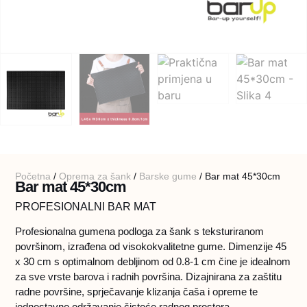
Početna
/
Oprema za šank
/
Barske gume
/ Bar mat 45*30cm
Bar mat 45*30cm
PROFESIONALNI BAR MAT
Profesionalna gumena podloga za šank s teksturiranom
površinom, izrađena od visokokvalitetne gume. Dimenzije 45
x 30 cm s optimalnom debljinom od 0.8-1 cm čine je idealnom
za sve vrste barova i radnih površina. Dizajnirana za zaštitu
radne površine, sprječavanje klizanja čaša i opreme te
jednostavno održavanje čistoće radnog prostora.