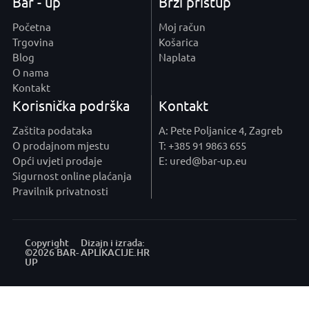
Bar - up
Brzi pristup
Početna
Moj račun
Trgovina
Košarica
Blog
Naplata
O nama
Kontakt
Korisnička podrška
Kontakt
Zaštita podataka
A: Pete Poljanice 4, Zagreb
O prodajnom mjestu
T: +385 91 9863 655
Opći uvjeti prodaje
E: ured@bar-up.eu
Sigurnost online plaćanja
Pravilnik privatnosti
Copyright
Dizajn i izrada:
©2026 BAR-
APLIKACIJE
.HR
UP