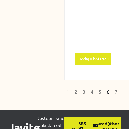
Dodaj u košaricu
1
2
3
4
5
6
7
Dostupni smo
Javite
+385
ured@bar-
svaki dan od
91
up.com