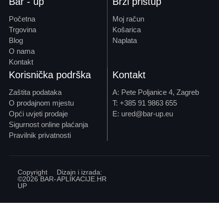
Bar - up
Brzi pristup
Početna
Moj račun
Trgovina
Košarica
Blog
Naplata
O nama
Kontakt
Korisnička podrška
Kontakt
Zaštita podataka
A: Pete Poljanice 4, Zagreb
O prodajnom mjestu
T: +385 91 9863 655
Opći uvjeti prodaje
E: ured@bar-up.eu
Sigurnost online plaćanja
Pravilnik privatnosti
Copyright
Dizajn i izrada:
©2026 BAR-
APLIKACIJE
.HR
UP