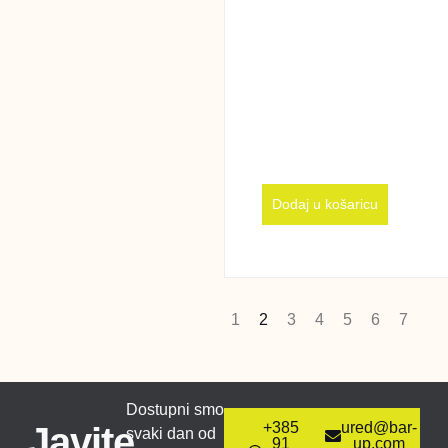
Dodaj u košaricu
1
2
3
4
5
6
7
Dostupni smo
+385
ured@bar-
Javite
svaki dan od
91
up.com