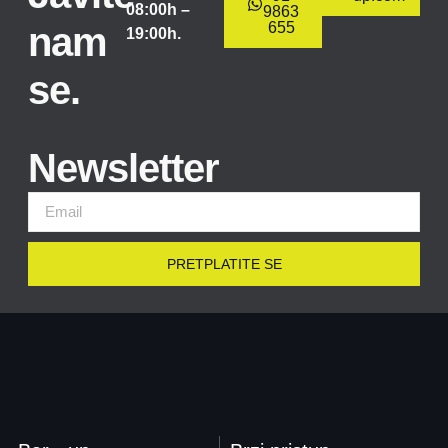
08:00h –
9863
655
nam
19:00h.
se.
Newsletter
PRETPLATITE SE