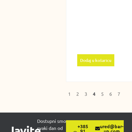
Dodaj u košaricu
1
2
3
4
5
6
7
Dostupni smo
Javite
+385
ured@bar-
svaki dan od
91
up.com