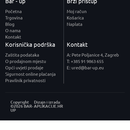
Bar - up
Brzi pristup
Početna
Moj račun
Trgovina
Košarica
Blog
Naplata
O nama
Kontakt
Korisnička podrška
Kontakt
Zaštita podataka
A: Pete Poljanice 4, Zagreb
O prodajnom mjestu
T: +385 91 9863 655
Opći uvjeti prodaje
E: ured@bar-up.eu
Sigurnost online plaćanja
Pravilnik privatnosti
Copyright
Dizajn i izrada:
©2026 BAR-
APLIKACIJE
.HR
UP